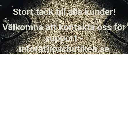
Stort tack till alla kunder!
Välkomna att kontakta oss för
support -
info(at)ipscbutiken.se