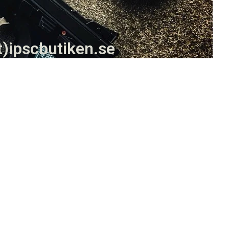
t)ipscbutiken.se