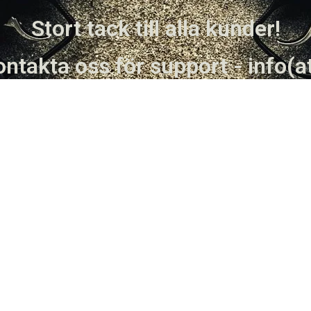
Stort tack till alla kunder!
ntakta oss för support - info(a