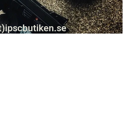
t)ipscbutiken.se