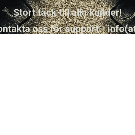
Stort tack till alla kunder!
ntakta oss för support - info(a