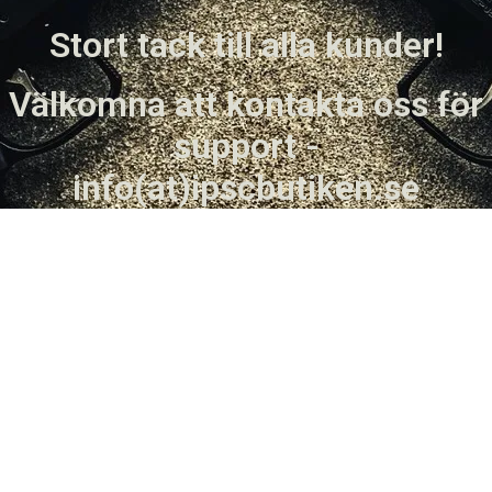
Stort tack till alla kunder!
Välkomna att kontakta oss för
support -
info(at)ipscbutiken.se