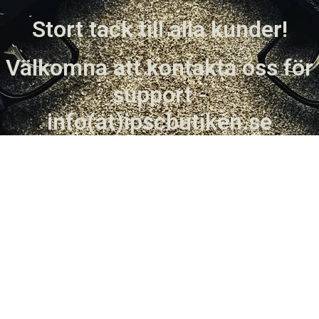
Stort tack till alla kunder!
Välkomna att kontakta oss för
support -
info(at)ipscbutiken.se