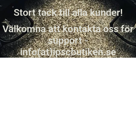
Stort tack till alla kunder!
Välkomna att kontakta oss för
support -
info(at)ipscbutiken.se