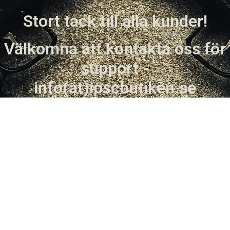
Stort tack till alla kunder!
Välkomna att kontakta oss för
support -
info(at)ipscbutiken.se