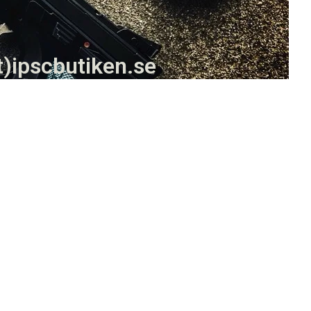
t)ipscbutiken.se