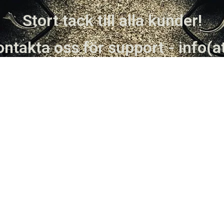
Stort tack till alla kunder!
ntakta oss för support - info(a