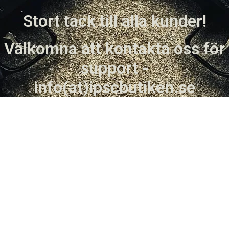
Stort tack till alla kunder!
Välkomna att kontakta oss för
support -
info(at)ipscbutiken.se