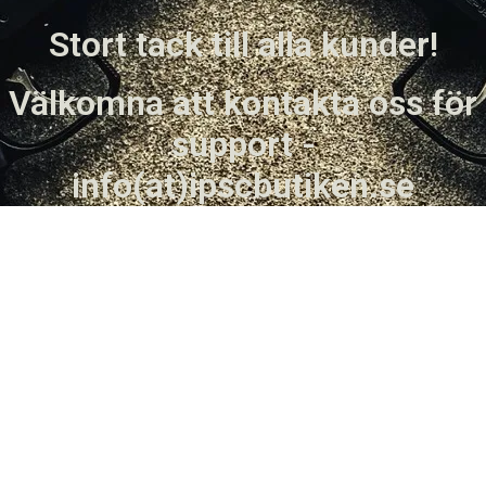
Stort tack till alla kunder!
Välkomna att kontakta oss för
support -
info(at)ipscbutiken.se