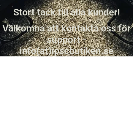
Stort tack till alla kunder!
Välkomna att kontakta oss för
support -
info(at)ipscbutiken.se