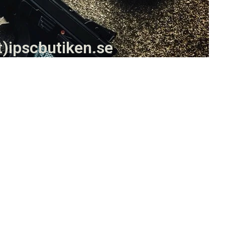
t)ipscbutiken.se