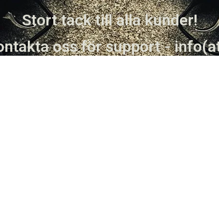
Stort tack till alla kunder!
ntakta oss för support - info(a