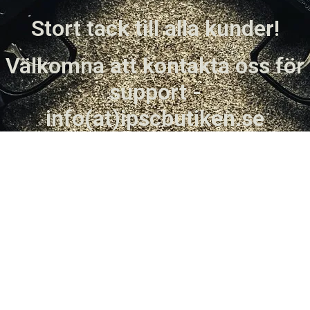
Stort tack till alla kunder!
Välkomna att kontakta oss för
support -
info(at)ipscbutiken.se