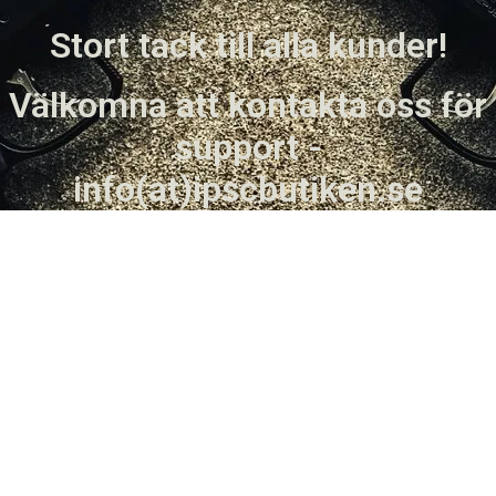
Stort tack till alla kunder!
Välkomna att kontakta oss för
support -
info(at)ipscbutiken.se