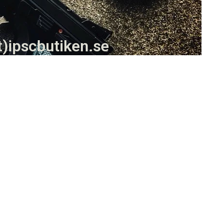
t)ipscbutiken.se