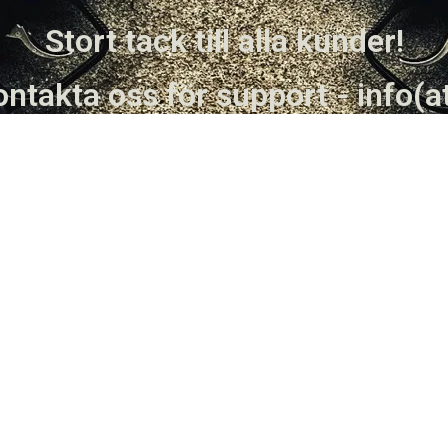
Stort tack till alla kunder!
ntakta oss för support - info(a