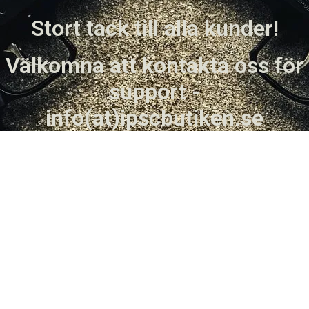
Stort tack till alla kunder!
Välkomna att kontakta oss för
support -
info(at)ipscbutiken.se