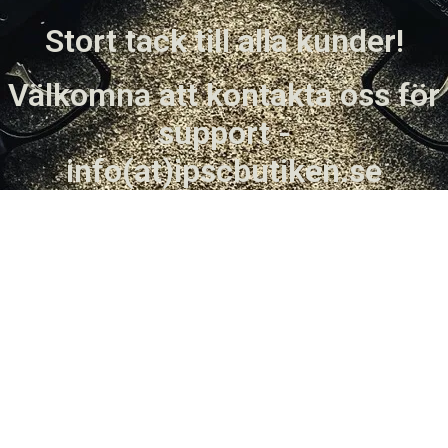
Stort tack till alla kunder!
Välkomna att kontakta oss för
support -
info(at)ipscbutiken.se